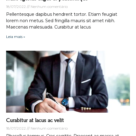
18/07/2022
Nenhum comentário
Pellentesque dapibus hendrerit tortor. Etiam feugiat
lorem non metus. Sed fringilla mauris sit amet nibh.
Maecenas malesuada. Curabitur at lacus
Leia mais »
Curabitur at lacus ac velit
18/07/2022
Nenhum comentário
Phasellus tempus. Cras sagittis. Praesent ac massa at