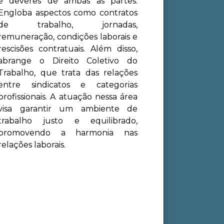
e deveres de ambas as partes.
Engloba aspectos como contratos
de trabalho, jornadas,
remuneração, condições laborais e
rescisões contratuais. Além disso,
abrange o Direito Coletivo do
Trabalho, que trata das relações
entre sindicatos e categorias
profissionais. A atuação nessa área
visa garantir um ambiente de
trabalho justo e equilibrado,
promovendo a harmonia nas
relações laborais.